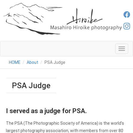
メ
ニ
ュ
HOME
About
PSA Judge
ー
PSA Judge
I served as a judge for PSA.
The PSA (The Photographic Society of America) is the world's
largest photography association, with members from over 80